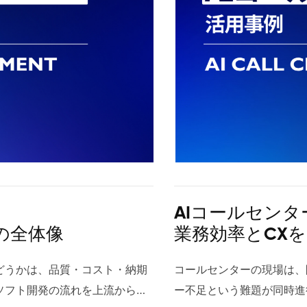
プットを生成できる点が大
にする開発プロセスです。サー
善指示やFAQの改訂が迅速に
れるプロダクト運用に適し
では最新のセキュリティ要件に
期投資を抑えつつ、需要に
e as Codeを活用し、設定のド
インが整備され、責任ある
点を抽出し、関連タスクま
I連携が有機的に結びつき、継続
指標を組み合わせることで、より
スキルや役割を選べる柔軟
運用が続けられているケースが
ストの可視化と最適化が進
ながります。 2 ビルド・リリ
てAIシステム開発に投資
代表的な活用例です。また
開発は、単なるコンテンツ配信
の時系列分析 音声分析AIは通話
環境が整っています。コミ
はセキュリティ基盤の見直しや
ル、リザーブドやセービン
ースと混同されますが、各用語は
モデル運用能力に移行して
し、検索性と再利用性を高
ための仕組みづくりが中心で
イミングで感情が悪化または改
め、組織としてのナレッジ
手段と考えられています。ま
り換えによって、継続的に
す。ビルドは実行物を生成する
ンの効率化やリスク低減に
ドキュメント作成の生産性
テスト、デプロイ、運用・監視ま
、具体的な会話フローのどの部
発とは？メリットとデメリッ
います。 セキュリティ要件の高
卸しを行うと、未使用のサ
して稼働可能にする工程、リリ
ダル対応、エッジ推論、個
強化にも寄与します。 文
フォーマンス最適化が常に求め
す。 例えばオペレーターのある
ボチームは、通常のラボ型
変化スピードが加速する中、企業が
よる即時効果が得られるこ
行為という整理が基本です。現
ラーニングの活用が進み、
たドキュメント AIドキ
イクロサービス、サーバーレ
逆に応対が悪化させた瞬間を分
ジェクトを進めるスタイル
展開が遅れ、機会損失につなが
は新規事業やPoCに適し
され、時間的にはほぼ連続して
ていくでしょう。 2 生成AI
サイクルの最適化」にあり
ン開発のスピードと信頼性が大き
には個々の顧客の感情傾向をモ
広がり、柔軟なリソース確
、柔軟で迅速に変更できるシス
判断を後押しします。 コス
けて理解するのが重要です。用
とは、大量のデータからパ
の工程で、モデルが継続的
ebサイトは主に情報提供を目的と
成し、より精緻なCX改善に活用
テレワーク環境が整ってお
イゼーションが効果的です。特
パッチ適用、障害対応、バ
切り分けや体制設計、監査対応
ドなどを自律的に生み出す
ク、公開チャンネル別の最
bアプリケーション開発の対象
テキスト感情認識AIの違い 5.1
ます。ツールを活用した透
企業は常に環境の変化に適応す
務を大幅に軽減します。特
ビルドは、ソースコードやアセット
ルやマルチモーダルモデル
なドキュメント運用から脱
す。例えば、予約システム、EC
！
AIコールセンタ
揚、話速、間など言語化されない
導入する企業にも適した体制
ョンとは単なる改善施策ではな
アの保守、冗長構成、監視
ージ、パッケージ）を生成する
ア創出、設計レビューまで
す。さらに、メタデータ付
どは、入力データを処理し、個別
の全体像
業務効率とCX
感情や微妙な心理変化を検知す
チームが特定のオフィスに
う。 3 ITモダナイゼーショ
はSLA設計やセキュリテ
ル、最適化、署名、ハッシュ生
ム開発の文脈では、プロン
縮し、意思決定のスピード
す。ウエブアプリ開発では、ア
ームを解析してクレーム予兆を
進める体制です。プロジェ
業のIT基盤を最新の状態にアッ
た、Infrastructur
されます。これに対してデプロ
ガードレール実装が重要な
織において「探すより、出て
可、セッション管理、データ整
どうかは、品質・コスト・納期
コールセンターの現場は、
す運用が可能なため、対応のタ
イオフショア開発でも安定
すが、そのアプローチはひとつ
スクを低減しながら変更管
特定の実行環境に配置し、環境
い、知識の検索・統合・生
キュメントの定義とは？ 
題になります。また、監視指標
ソフト開発の流れを上流から運
ー不足という難題が同時進
らに発話者の疲労やストレス、
ラボ型よりも管理の一体感
、業務依存度によって最適な方
能は深夜対応の削減にもつ