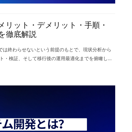
優秀なエンジニアが輩出されており、現場には常に新し
る動きがあります。ハノイオフショア開発を検討する
クが小さく、長期的な体制づくりがしやすい点が魅力
メリット・デメリット・手順・
勤勉さや吸収力の高さも、オフショアベトナムが支持
を徹底解説
ノイのIT人材市場 1.2 日本語対応レベルの高さ ハノイ
実務レベルのコミュニケーションが可能な人材が多い
”では終わらせないという前提のもとで、現状分析から
ビジネス文化を理解しようとする姿勢も強く、ベトナ
ト・検証、そして移行後の運用最適化までを俯瞰しつ
有や要件定義の段階で大きなストレスが生まれにくい
断の取り組みとして再設計します。本稿では、失敗を
フショア開発では、ブリッジSEだけでなく一般エンジ
（ステップ設計、セキュリティ/コンプライアンス、性
るケースが増えており、細かなニュアンスを含んだや
運用の要点）を整理し、リスクを抑えながら価値創出
より、開発スピードと品質の安定性がさらに向上して
解説します。 1 クラウド移行とは クラウド移行と
ジェクトに強い現場 ハノイのIT企業は、長期にわたるプロ
システム、アプリケーション、データをオンプレミス
、ベトナムラボ型開発との相性が非常に良いと言えま
す取り組みを指します。目的はコスト最適化、運用負
的高く、ナレッジが蓄積しやすいことは、オフショア
ィの確保、そして事業継続性の向上など多岐にわたり
求める企業にとって大きなメリットです。また、継続
場では、新機能を迅速に展開できることが競争力に直