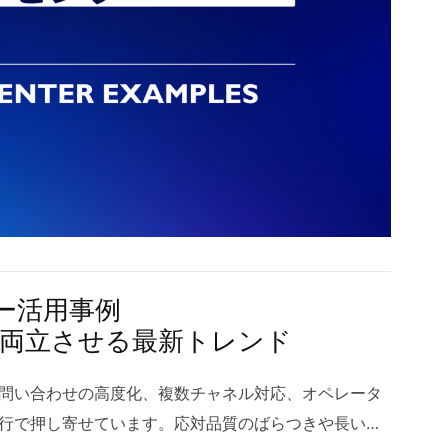
きな特徴です。たとえば、会議記録から意思決定の要
ています。ハノイオフショア開発でも、エンジニアの
合わせて支出を弾力的にコントロールでき、総保有コ
AIの枠組みが明確化しつつあることで、企業が安心し
で自動で整理するワークフローは、AIドキュメントの
性があり、自社の開発チームとして長期間運用できる
みます。加えて、リソースの自動停止やオートスケー
できる環境が整っています。競争優位の源泉がデータと
、PDFや画像、音声文字起こしなど複数ソースを統合
ュニケーションプロセスを改善しながら成長するた
グプランの活用、世代交代の早いインスタンスへの乗
おり、トップラインの伸長だけでなく、オペレーショ
めるナレッジ基盤としても機能します。結果として、
蓄積が大きな強みとなります。 詳しくに： ラボ型開
コスト効率を改善可能です。クラウド移行の過程で棚
も直結する点が注目の理由です。今後は、マルチモー
向上だけでなく、情報の品質管理やコンプライアンス
ト、 開発に適した条件 3.3 遠隔ラボチーム 遠隔ラ
ーバーや過剰なスペックが浮き彫りになり、適正化に
人情報保護を両立する合成データやフェデレーテッド
書の作成・要約・翻訳・検索・校正・構造化を自動化し
をより分散型にしたモデルで、オンライン中心でプロ
とも少なくありません。さらに、クラウドの従量課金
AIシステム開発は企業の基盤的なIT投資として定着し
ュメントの価値は、単なる文章生成を超えて「情報ライフ
です。物理的な常駐を前提としないため、採用の幅が
ており、失敗時のサンクコストを最小化できる点も経営
がもたらすシステム開発の変革 2.1 生成AIとは 生成AI
ます。企画・作成・レビュー・公開・保守という一連
保がしやすい点が特徴です。オフショアベトナムでは
ト面の最適化 2.2 運用負荷の軽減 クラウド移行は、
ターンを学習し、新たなテキスト、画像、音声、コー
に学習し、スタイルや用語統一、法的表現のチェッ
り、ハノイのエンジニアとの連携もスムーズに行われ
ックアップ運用、キャパシティ計画など日々の保守業
モデルやシステムの総称です。近年は大規模言語モデ
適化を自動で支援します。これにより、属人化しがち
明性の高い運営ができるため、初めて海外リソースを
にマネージドサービスを活用すると、OSやミドルウェ
が普及し、自然言語の指示だけで要約、翻訳、アイデ
却し、チーム全体で再現性のある品質基準を保てま
ー活用事例
です。 3.4 常駐ラボチーム 常駐ラボチームは、専属
のベースラインがサービス側で担保され、運用担当者
幅広いタスクをこなせるようになりました。AIシステ
与やベクトル検索の導入により、情報探索の時間を短
を両立させる最新トレンド
常駐し、密なコミュニケーションを取りながら開発を
ィポリシーの適用、品質の継続改善に注力できます。ま
プト設計、ツール呼び出し、ベクトル検索との連携、
を加速します。AIドキュメントは、知識が分散する組
クトの速度と品質を重視する企業に多く選ばれ、ハノ
e as Codeにより構成の標準化・再現性が高まり、属人化のリ
構成要素になります。これにより、仕様の曖昧さを補
くる」体験を実現する基盤とも言えます。 1.1 AIド
問い合わせの高度化、複数チャネル対応、オペレータ
した運用がしやすい点が強みです。このモデルでは、
理を迅速化します。自動復旧やオートヒーリングの機
成を循環させる新しい開発体験が実現します。さら
AIドキュメントとは、自然言語処理や大規模言語モデル
行で押し寄せています。応対品質のばらつきや長い待
が強まり、自社チームとの連携が非常にスムーズにな
ながり、チームの負担を和らげます。結果として、運