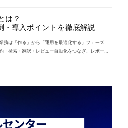
ション改善によってプロジェクトの安定性を確保して
（RPO/RTO）の設計が不可欠で、責任共有モデルに
のシステム開発は要件を仕様化し、その手続きに従って
オフショア開発体制の種類 ベトナムシステム開発には複数
れます。さらに、クラウド運用の標準化（IaCによる構
装するのが基本でした。これに対しAIシステム開発
とは？
ト規模や目的に応じて最適なモデルを選ぶことが重要
可視化）や組織面の準備（クラウドセンターオブエク
委ね、モデルが確率的に振る舞うため、完全な決定論
例・導入ポイントを徹底解説
発でもこれらの体制が広く活用されており、企業ごと
成）も成功の鍵です。最後に、パイロットから段階的
提となります。テストもユニットテストだけでなく、
オフショアベトナム市場では柔軟性の高いモデルが進
でリスクを抑え、クラウド移行の効果を早期に検証し
Bテスト、オンライン評価などが必要になり、運用フェ
書業務は「作る」から「運用を最適化する」フェーズ
品質、管理方法のバランスを取りながら長期的な開発
が望まれます。 2 企業がクラウド移行を進める理由 ク
再学習のパイプラインが不可欠です。さらに、AI固有
要約・検索・翻訳・レビュー自動化をつなぎ、レポート
は代表的な4つのモデルを紹介します。 3.1 受託型
が増えている背景には、経営とITの両面で得られる明
F1、ROC-AUC、毒性やバイアスの評価など）を業
約ドラフトまで一貫して品質とスピードを引き上げま
まっているプロジェクトに適したモデルで、最も一般
クラウドは単なるインフラの置き換えではなく、コス
能な性能閾値を定義するプロダクトマネジメントが求めら
ュメントの基本概念から技術、ユースケース、導入ステ
の形態です。企業は要件を提示し、開発会社が最適な
の刷新、開発スピードの向上、さらには働き方や事業
ステム開発はデータライフサイクルを中心に据え、モデ
例、注意点までを体系的に解説。自社のナレッジ活用
の工程を担当します。ハノイオフショア開発でも安定
的な変革手段です。特に不確実性の高い市場環境で
体となった継続運用設計が差別化要因になります。 1.3
コストを同時に削減する実務の視点を提供します。 1
用されるケースが多く、管理負荷を最小限に抑えられ
じて拡張・縮小できる仕組みが競争力を左右します。
が注目されているのか 半導体性能とクラウドの進化、そ
概念と注目される背景 AIドキュメントは、生成AIや機
果物ベースで契約しやすいため、短期プロジェクトや
移行に踏み切る主要な理由を、コスト、運用、スケー
相まって、AIシステム開発の費用対効果が飛躍的に高
文書の作成・要約・翻訳・検索・校正・構造化を高度
いています。 3.2 ラボ型 ラボ型は、長期で専属チー
観点から整理します。 2.1 コスト面の最適化 クラウド
す。特に生成AIの進展により、自然言語インターフェ
運用の総称です。従来のテンプレートベースの自動化
めるモデルで、オフショアベトナムを活用する企業に
的支出（CapEx）中心のオンプレミスから、利用量に
ード生成・知識検索・文書要約などの高付加価値タス
トは非構造データを理解し、意図や文脈に基づくアウト
変更が頻繁なサービス開発や、継続的な改善が求めら
中心のモデルへシフトできる点にあります。これにより初
可能になりました。加えて、各業界で規制やガイドラ