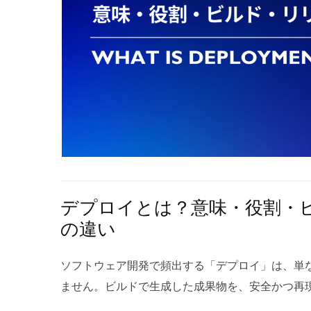
出すため、評価の再現性とスケール性を担保でき
など、幅広い領域が対象になります。従来のIT資
として高度なニュアンス判断で重要ですが、AIに
なく、既存の価値を活かしながら新しい技術や環
を大幅に高める運用が現実的です。 人手による通話チ
た、この取り組みは単なるコスト削減ではなく、
善・離職率低下への期待 顧客体験（CX）向上の
ための重要な戦略として注目されています。 ITモダ
早期に検知して適切に対応できる点が大きな利点で
シーシステムとは レガシーシステムとは、古い
情認識AIを組み合わせることで、発話内容の意味
務ニーズに十分対応できていない、もしくは保守
正確な顧客の状態推定が可能になります。これに
ムのことを指します。多くの場合、企業にとって
ソナライズされたフォローが実現し、顧客満足度
簡単に入れ替えることができないという課題があ
オペレーター側のストレスや負荷を可視化し、研
やすく、セキュリティリスクや運用コストの増大
立てることで離職率の低下も期待できます。 3 音
います。特にITモダナイゼーションとは密接な関
デプロイとは？意味・役割・
析の流れ 3.1 音声分析AIは何を分析しているのか
避けられないテーマとなっています。 1.2 モダ
の違い
を解析して、話者の緊張度や感情の変化を推定し
レーションの違い レガシーマイグレーションは
のパターンを捉えることで、質問の意図か断定か
する作業そのものを指し、主に「移行」に焦点が
ソフトウェア開発で頻出する「デプロイ」は、単
弱を判断できます。話速（スピード）の変化は興
ーションはシステムの改善や最適化を含み、アー
ません。ビルドで生成した成果物を、安全かつ再
要な指標であり、連続的な解析で時間経過に伴う
ーション改修などより幅広い取り組みを対象とし
際に稼働させるまでのプロセス全体を指します。