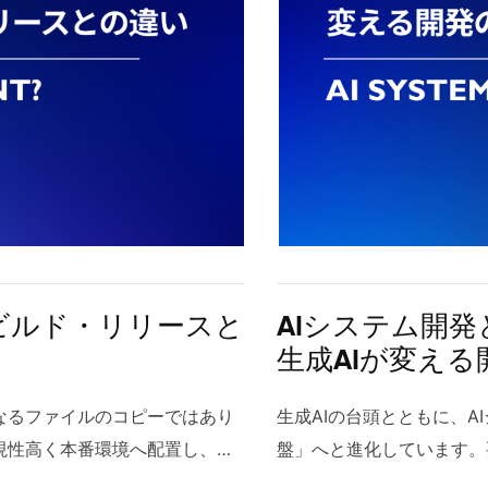
ます。人手でのチェックは依然
的な改善活動や品質管理に
産を単純に置き換えるだけでは
結するため、クラウド移行
よる一次スクリーニングで効率
柔軟に対応できる体制が整
境へ移行する点が特徴です。ま
計画な移行はコスト膨張や
ェックの限界 2.3 CX改
も、ハノイの現場は安心し
事業継続と企業競争力を高める
で現実的な移行戦略を設計
観点では、顧客の感情の変化を
トナム市場の今 オフショ
ナイゼーションとは 1.1 レガ
ィ設計を前提に、クラウド
す。音声分析AIとテキスト感
ず開発拠点として選ばれる
技術や設計で構築され、現在の業
れます。 クラウド移行とは
と声の感情情報を統合し、より
供給と柔軟な契約形態が整
コストが高くなっているシステ
ーネット経由でコンピュー
よりクレームの早期発見やパー
ることがあります。ベトナ
重要な業務を支えているため、
金や自動スケール、迅速な
の向上につながります。同時に
ト削減から、長期的な技術
ります。技術的な負債が蓄積し
スは、サーバーやストレー
修・配席・労務管理の改善に役
ナムラボ型開発の定着によ
につながることが問題視されて
から保守、障害対応までの
声分析AIの仕組みと音声感情分
っているのも特徴です。 2
係があり、どの企業においても
軟性、初期投資の抑制であ
ビルド・リリースと
AIシステム開発
 音声分析AIは声の高さやピッチ
要が高まり、オフショアベ
ナイゼーションとレガシーマイグ
点が魅力です。一方オンプ
生成AIが変え
ます。抑揚やイントネーション
す。ハノイを中心とした採
既存システムを新しい環境へ移行
規制・契約上データを自社
といった発話の性質や感情の強
ながりやすく、企業が長期
置かれます。一方、モダナイゼ
ウド移行を検討する際は、
なるファイルのコピーではあり
生成AIの台頭とともに、
奮や焦り、逆に沈着さを示す重
ノイオフショア開発では、
キテクチャの見直しやアプリケ
任共有モデル）を比較し、
現性高く本番環境へ配置し、実
盤」へと進化しています。
状態変化を検出します。また
れることが特徴で、これが
ています。この違いが理解され
クラウドの種類（IaaS / P
本記事では、デプロイの意味や
ータ品質とガバナンスを両