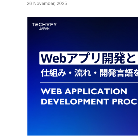
26 November, 2025
「間」や沈黙の長さ、ため息や呼吸音などの非言
ていないと、単に環境移行だけで終わり、企業が
役割、ビルド・リリースとの違いを整理し、代表
れらはストレスや戸惑い、不満のシグナルになる
ない可能性があります。また、ITモダナイゼーシ
ナリア、ローリングなど）や、実務で重要となる
音声特徴を組み合わせることで、単一の指標では
変化に対応できる基盤づくりを目指す点が大きな特徴
の要点をわかりやすく解説します。安定運用と素
推移を高精度に推定できます。 3.2 音声感情分
ゼーションとDXの関係 DXはデジタル技術を使
実践知を、具体例とともに確認していきましょう。 
まず音声データ取得から始まります。録音や通話
する取り組みを指し、その実現には柔軟で最新のI
は、開発環境で作成・検証されたアプリケーショ
から高品質な音声を収集し、ノイズ除去やサンプ
め、ITモダナイゼーションとはDXの前提となる
象プラットフォーム上で実際に動作する状態に配
います。次に特徴量抽出フェーズで、メル周波数ケ
化を進める第一ステップとして位置づけられてい
ソースコードをそのまま置く行為ではなく、依存
チ、ゼロ交差率、スペクトル特徴などの数値指標
る状態では、業務変革やデータ利活用が十分に進
フラ側のリソース割り当て、権限やネットワーク
深層学習モデルに入力します。最後に感情推定で
が停滞する原因となります。また、DXを成功さ
えることまでを含みます。クラウド時代のデプロ
悲しみ・喜びなどのラベルや確率分布を出力し、
はなく、業務プロセスやシステム設計の見直しを
CDN、マイクロサービスといった構成要素が絡む
生成します。テキスト感情認識AIと組み合わせる
められます。 2 ITモダナイゼーションが注目され
完結しません。結果として、利用者がアクセスし
テキスト解析の出力を統合し、より高精度でコン
ナイゼーションが注目されている背景には、技術
フォーマンスを発揮し、監視・ロールバックも可
います。 4 音声分析AIでできること 4.1 クレー
体の変化があります。従来のシステムでは対応で
デプロイ完了の実質的な条件です。 デプロイの定義 
声のトーンや話速、否定的なキーワードの組み合
プロセスやシステム運用の再構築が求められてい
プロイ（deploy）」は英語で「展開する」「配
クレームに発展しそうな通話を早期に特定できま
実装やデータ活用を進めるには、柔軟で拡張可能な
戦術の文脈で部隊を配置するニュアンスを持ちます