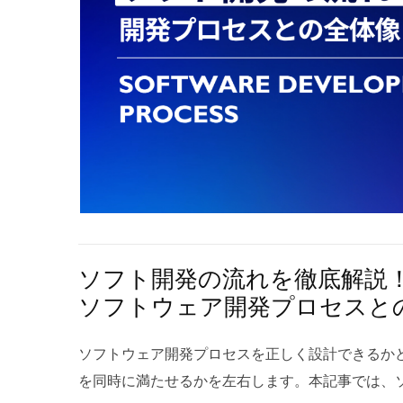
イン、入力、検索、決済などの処理を行えるよう
通話でネガティブ傾向が強ければ、該当部署への改
ればならなくなっています。しかし古いシステム
境差異を抑えるためにコンテナ化やInfrastructur
バーサイドとフロントエンド、データベース、AP
行えます。このように音声感情分析と既存のCS
対応しきれないことが多く、脆弱性を抱えたまま
リフトを防ぐことが長期的な運用コストの削減につ
的な改善を想定して設計されます。ウエブアプリ
行動に結びつく洞察を得られます。 4.4 感情変化
あります。これに対し、ITモダナイゼーションと
ースとの違い デプロイはしばしばビルドやリリ
ではなく、業務フローやユーザー体験を変革する
や会話内での感情変化を時間軸で追跡し、どのタ
クラウド活用を通じて、安全性の向上を実現する
ソフトウェア提供プロセスの異なる局面を示しま
す。開発では要件定義からUI/UX設計、実装、
善したかを可視化できます。この時系列データは
た、規制や法令遵守の観点でも重要性が高まって
工程、デプロイはその実行物を所定の環境に配置
でのライフサイクルが重要で、セキュリティとパ
分が顧客に影響を与えたかを特定するのに有効で
度化 2.4 ビジネス環境の変化スピード 市場の
ースはユーザーへ提供開始する意思決定と公開の
られます。特に最近は、クラウドネイティブやマ
応答が転機となって顧客の怒りを沈めた事例や、
従来のIT環境のままでは新しいサービスや製品の
代の開発ではこれらが自動化パイプラインで連結
ス、CI/CDの活用により、webアプリケーショ
析し、成功例や失敗例を教材化できます。長期的
る可能性があります。競争力を維持するためには
起きることもありますが、意味と責任の所在は分
く向上しています。 1.1 Webサイトとの違い W
デル化してパーソナライズされた対応ルールを作
テム基盤が求められており、その実現にはモダナ
語の境界を正しく共有しておくと、トラブル時の
し、閲覧中心のページで構成されるのに対し、we
できます。 感情変化の時系列分析 5 音声分析AIと
にクラウド技術やデータ活用が一般化する中で、
がスムーズになります。 2.1 ビルドとの違い 
はユーザー操作に応じて状態が変化する仕組みで
ソフト開発の流れを徹底解説
音声分析AIの強み 音声分析AIは声のトーンや抑
る必要があります。そのため、ITモダナイゼーシ
から実行可能な成果物（バイナリ、コンテナイメ
のカート、ダッシュボード、SaaSの管理画面な
ソフトウェア開発プロセスと
非言語的情報を解析できるため、言葉に出さない
く、事業継続を支える重要な取り組みと言えるでしょ
工程です。コンパイル、トランスパイル、バンド
の結果を返す点でWebサイトと本質的に異なりま
る点で優れています。リアルタイムで通話ストリ
ンの種類（手法） ITモダナイゼーションとは、企
成などが含まれ、成果物の再現性と識別性が重視
クセシビリティやSEOに配慮しつつも、認証・認
ソフトウェア開発プロセスを正しく設計できるか
早期に発見したり、オペレーターに即時支援を出
プデートし、柔軟性や拡張性を高める取り組みで
イは、その成果物をステージングや本番といった
合性、リアルタイム通信などの機能要件が中心課
を同時に満たせるかを左右します。本記事では、
イムリーさが求められる現場で特に有用です。さ
ではありません。システムの規模や老朽化の程度