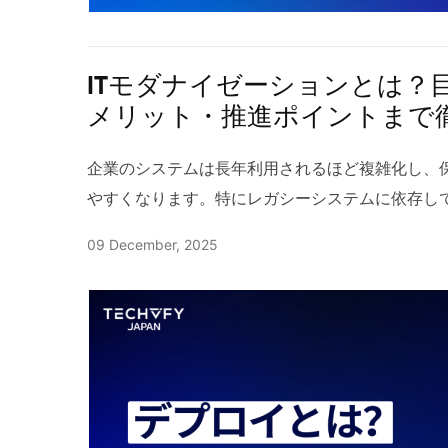
し、より精度の高い人の状態推定が実現できます。 
基礎知識と最新活用法：仕組み・導入メリット・選び
が注目される理由 2.1 コールセンター業務の高
ITモダナイゼーションとは？
せ内容の多様化や対応品質の均一化が求められて
メリット・推進ポイントまで
いつかなくなっています。音声分析AIは大量の通
チで解析し、応対のパターンや改善ポイントを可
企業のシステムは長年利用されるほど複雑化し、
リプトの最適化や新人教育の効果測定が効率化さ
やすくなります。特にレガシーシステムに依存し
細な応対差も検出できます。また、自動要約や重
ービス開発に遅れが生じ、ビジネス競争力の維持
09 December, 2025
み合わせれば、業務フロー全体の効率化と応対品
されているのが ITモダナイゼーションであり、
詳しくに： AIコールセンター活用事例業務効率と
ジーへ移行することで、業務生産性やセキュリテ
AIコールセンター完全ガイド：活用事例・メリット・
り組みです。本記事では、ITモダナイゼーション
通話チェックの限界 通話チェックを人手で行う
ト、進め方、さらに最新テクノロジーまで整理して解
ばらつきが生じやすく、母数が膨大な現場では網
ーションとは ITモダナイゼーションとは、長年
て、評価者の主観や疲労によって判定がぶれるこ
ケーションを、現代の技術や運用に適した形へ改
保つのが難しくなります。音声感情分析を含む音声
します。特に企業ではクラウド化、アーキテクチ