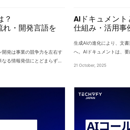
バイザーへの通知やエスカレー
り、継続的なコミュニケー
針も後押しとなり、企業の関心
査、バックアップと復旧目標
いが転用され、ソフトウェアや
ステム開発との違い 従来
ます。また過去のクレームデー
います。 3 ベトナムの
25年の崖」 経済産業省が指摘し
沿った体制づくりが求めら
言葉として普及しました。従来
同じ結果を返す仕組みを実
は？
AIドキュメント
りやすいか」を学習させること
の体制があり、プロジェク
が放置されたままでは将来的に業
成管理、タグ付け、コスト
配置し設定を整える作業を示し
は、仕様の一部をデータに
流れ・開発言語を
仕組み・活用事
り顧客の不満が大きくなる前に
です。ハノイオフショア開
という警鐘です。特に高齢化す
セレンスの設置、スキル育
が進み、ネットワークやストレ
では扱えない不確実性が前
の抑制につながります。 4.2
に運用方法が異なります。
に影響を及ぼすとされていま
に範囲を広げるアプローチ
されています。語源を意識する
データドリフト検知、A/
生成AIの進化により、文
的な指標を自動で作成し、評価の
化し続けており、コストや
計画的な改善や変革を進めてい
ながら最適化を進めること
配置と整備」の行為だと理解し
ーズでの継続学習やモデル
へ。AIドキュメントは、
ン開発は事業の競争力を左右す
使用頻度、会話の主導権、相槌
体制を構築できます。以下で
うしたリスク回避の側面から
ラウド移行を推進する企業
イント 実務で「デプロイする」と
の品質指標（精度、再現率、
やFAQ、マニュアル、契
単なる情報発信にとどまらず、
21 October, 2025
してスコアリングできます。こ
受託型は、明確に仕様が固
 DX推進の必要性 DXの実現に
確なメリットがあります。
検証環境も含み、安定したリリ
務KPIと接続し、合意可
す。本記事では、AIドキ
までを支える実装力と運用力が
トレーニング設計を行えば、新
的なベトナムシステム開発
なシステム環境が不可欠です。
ト構造の転換、運用モデル
です。重要なのは再現性と自動
れます。このようにAIシ
ップ、ツール選定、成功事
、主要技術スタック、実際の事
テキスト感情認識AIと連携す
チームを編成して納品まで
スの変革やデータ活用が進ま
継続性の強化まで含む総合
テスト、デプロイまでをコードで
ル、アプリ、インフラが一
を加速し、現場の手戻りと
おくべき要点を体系的に解説し
に評価でき、より精緻な人材開
した品質を求める案件で利
ります。市場や顧客のニーズが
は、素早く試し、必要に応
た、ゼロダウンタイムを実現す
なぜ今、AIシステム開発
AIドキュメントとは？基本
新でも、意思決定の裏付けにな
ごとの感情スコアやポジティブ／ネ
る点が魅力です。また、成
基盤そのものの改善が求められ
以下では、企業がクラウド
ースを採用し、問題発生時には
して大規模データの蓄積が
械学習モデルを活用して、
ト開発の流れを徹底解説！ ソフ
S）を定量的に把握できます。定
限定的なリソース確保にも向
DXの前提条件であり、両者は密
ラビリティ、働き方・DXの
が品質と信頼性を高めます。監
まったことが大きな背景で
に自動化したドキュメント
ーション開発とは Webアプリケ
ビス改善の効果測定や施策の優
ムを確保しながら開発を進
高度化 サイバー攻撃の高度化や情
移行の大きな動機は、資本
プロイ後の挙動を可視化して異
ースを介した自動化や、コ
と異なり、AIドキュメン
機能を実装し、ユーザーがログ
ダクトやキャンペーンに関する
最も人気があります。仕様
セキュリティ対策を強化しなけ
応じた運用費（OpEx）
ロイ」といえます。さらに、環
クが現実的なコストで実装