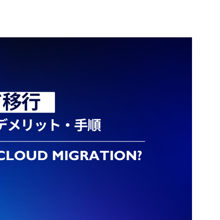
のバランスが取りやすい点でも魅力的です。ベトナム
なる外注ではなく、長期的なパートナーとして開発体
メリットとなっています。さらに、ベトナムラボ型開
様変更や継続的な改善が求められるサービス開発でも
が整ってきました。本記事では、ハノイを中心とした
企業選びのポイントまで、わかりやすく解説します。
ノイは近年、ハノイオフショア開発の中心地として注目を
の安定性と教育インフラの充実が、オフショアベトナ
く評価されています。特に、高い技術力を持つ若手エ
の吸収も早いため、継続的なシステム構築に向いてい
発に取り組む企業にとって、品質とコストのバランス
の一つです。 詳しくに： 福岡でベトナムオフショア
開発会社のご紹介 ベトナムオフショア開発のトップ5社
T人材市場 ハノイのIT人材市場は、若手から中堅まで層が
に適したチーム編成がしやすい環境が整っています。