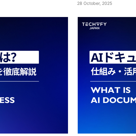
28 October, 2025
語的要素も解析対象となり、こ
境は、ベトナムラボ型開発
抱える根本的な問題が解決され
レージといった基盤を提供
的な手法（ブルーグリーン、カ
す。本記事では、生成AI
ことが多いです。これら複数の
えます。 リソース確保の重
ョンとは移行だけでなく将来の
軟性が高く、オンプレミス
タイミング、ツール、プロセス
を体系的に整理し、現場で
見えにくい微細な感情や状態の
ナムでは、従来の単純な時
といえます。 1.3 モダナイ
移行で選ばれることが多い
早い価値提供を両立するための
として、貴社のAIシステ
析の基本プロセス 音声感情分析は
移行する動きが見られます
ってビジネスモデルや業務を変革
し、ランタイムやデータベ
1 デプロイの定義 デプロイと
ましょう。 1 AIシステム開
ログ、ストリーミング入力など
開発内容に合わせた柔軟な
T基盤が欠かせません。そのた
ため、開発効率と運用負荷
ンやサービスを、本番環境や対
開発とは、データから学習
リング調整といった前処理を行
ショア開発でも、成果報酬
基盤整備であり、企業がデジタル
ンをサービスとして提供し
置する一連の工程を指します。
心に、要件定義から実装、
プストラム（MFCC）やピッ
ストを抑えながら質を担保
ます。古いシステムが残ってい
ウザ経由で即座に利用でき
関係の解決、設定の適用、イン
なるアルゴリズム実装に留
を抽出し、これらを機械学習や
ム開発の活用がより戦略的
まないことが多く、結果的にDX
てIaaS、PaaS、Sa
の調整など、運用可能な形に整
続的デリバリー、セキュリ
はモデルが怒り・不満・安心・
います。 2.3 最大の課
せるためには単なるクラウド化で
の削減とガバナンスの両立を
イは、コンテナやサーバレス、
場の業務フローやKPIに
一定の閾値でアラートや要約を
多く挙げられる課題が、プ
含めた総合的なアプローチが求
する前に知っておくべき基
ため、単純なファイル転送では
計段階から考えることがA
場合は、音声からの推定結果と
に、日本語コミュニケーシ
ている背景 企業においてITモダ
7Rなど）があり、リホス
たときに期待どおりの機能とパ
大規模言語モデルの活用が
テクストに即した感情判定を行
を生むケースもあり、依然
だけではなく社会やビジネス全
タリングなどの手法を理解
能な状態になっていることが、
ト最適化などの新しいアー
ム予兆検知 音声分析AIは通話中の
オフショア開発では、PM
きない課題が明確となり、業務
コスト（TCO）と投資対
1.1 デプロイの名の由来 「デ
AIシステム開発はビジネ
わせをリアルタイムで検出し、
高める取り組みが強化され
ます。特に新しい事業モデルの
予約インスタンス、オート
置する」を意味し、元々は軍事や
ニアリング活動と言えます。
す。初期段階の不満や苛立ちを
ティングの運用改善など、
IT基盤が不可欠です。また国
す。セキュリティでは、I
。IT分野では、この「必要な
すすめを 解説 AI開発の