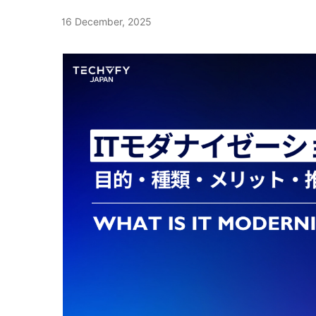
分析AIです。コールセンター業務や営業、接客と
16 December, 2025
レーム予兆検知やオペレーター評価、顧客満足度
職率低下といったビジネス効果を短期間で実現しま
の仕組み、主要な活用シーン、導入時の注意点、導
の連携など今後の展望までをわかりやすく整理します
分析AIとは、人間の声や音声データを解析して情
称です。具体的には発話の内容だけでなく、声の
め息などの非言語的要素を解析し、そこから感情
で推定します。音声分析AIは録音データや通話ス
量の音声特徴量を機械学習モデルで学習すること
です。 これによりコールセンターの応対品質向
リーニングなど、多様な応用が可能になります。
おり、音声分析AIの一部機能として感情推定を担
は感情以外の意図や眠気、ストレス指標なども含
感情認識AIと組み合わせることで、音声の声質情