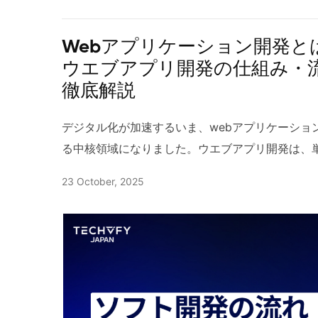
示す微妙な声の変化も捉えられるため、スーパー
内市場においては、政府が提示している課題や指
場所へ適切に展開し、機能させる」という意味合
ション、オペレーターへの即時支援が可能になり
が一気に高まっています。 2.1 経済産業省「20
構成要素を本番の実行環境に配置する行為を指す
Webアプリケーション開発と
タと照合して「どのパターンがクレームにつなが
ている「2025年の崖」とは、レガシーシステム
のオンプレミスではアプリケーションをサーバに
ウエブアプリ開発の仕組み・
で、予測精度を継続的に改善できます。これによ
務の停止や大規模な損失につながる可能性が高い
ましたが、クラウド時代にはインフラのコード化
徹底解説
対処することで、対応コストの削減やブランド毀損
る技術者の退職や保守費用の増加は、多くの企業
ージ、ランタイムの展開も含む広い概念へと拡張
オペレーター評価 音声分析AIは応対品質の客観
す。この問題は単なるITの更新では解決できず、
と、単なるコピー作業ではなく、運用に耐える「
デジタル化が加速するいま、webアプリケーショ
一貫性とスピードを向上させます。例えば敬語の
くことが重要です。ITモダナイゼーションとはこ
やすくなります。 1.2 デプロイの用法・重要ポ
る中核領域になりました。ウエブアプリ開発は、
や共感表現の有無、沈黙の取り扱いなどを定量化
も、長期的戦略として位置づけられています。 2.2
いう場合、対象は本番だけでなくステージングや
業務プロセスの最適化や新しい収益モデルの創出
23 October, 2025
れらの評価結果をもとに個別のフィードバックや
は最新技術の活用だけでなく、それを支える柔軟
ースに向けた段階的な展開を意味することが多い
問われます。本記事では、Webアプリの基本構造
人育成やスキルアップの効率が上がります。さらに
古いシステムが残っている状態では、業務プロセ
化で、CI/CDパイプラインを用いてビルドから
例、そして外注のポイントまで、企業が押さえて
れば、発話内容の適切さと声の感情表現を総合的
ず、結果として競争力低下につながる可能性があ
定義し、人的ミスを減らすことが望まれます。ま
ます。初めての企画段階でも、既存システムの刷
発が可能です。 4.3 顧客満足度の定量化 通話
変化する中、企業が迅速に対応するためには、IT
るためにブルーグリーンデプロイやカナリアリリ
る実務的な視点を提供します。 詳しくに： ソフ
ガティブ割合を集計することで、顧客満足度（C
ています。この点で、ITモダナイゼーションとは
速やかにロールバックできる仕組みを整えること
トウェア開発プロセスとの全体像 1 Webアプリケ
期的な集計やセグメント別の分析によって、サー
接に関連しています。 2.3 セキュリティ要件の
視・ログ収集・メトリクスの連携も欠かせず、デ
ーション開発は、ブラウザ上で動作する対話型の
先順位付けが容易になります。例えば特定のプロ
報漏えいのリスク増加により、企業は従来以上に
常を早期に検知できる体制まで含めて「良いデプ