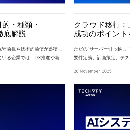
詳しくに： AIボイスボットの
毎年多くのIT系大学から
方完全ガイド 2 音声分析AI
い技術トレンドを取り入れ
度化 コールセンターでは問い合わ
企業にとっては、採用リス
目的・種類・
クラウド移行：
おり、従来の手作業だけでは追
です。また、エンジニアの
徹底解説
成功のポイント
話をリアルタイムあるいはバッ
される背景と言えます。 ハ
視化できます。これによりスク
では日本語教育が盛んで、
保守負担や技術的負債が蓄積し
ただの“サーバー引っ越し
れ、人手では見落としがちな微
ことが特徴です。日本との
ている企業では、DX推進や新サ
要件定義、計画策定、テス
要フレーズ抽出などの機能を組
ムシステム開発でも仕様共
が難しくなります。そこで注目
つ、クラウド移行を全社横
28 November, 2025
質の均一化が同時に進みます。
環境があります。ハノイオ
既存環境を刷新し、最新テクノロ
避けるための実務フレーム
CXを両立させる最新トレンド
ニアも日本語を習得してい
ィ、将来の拡張性を確保する取
能とコスト最適化、移行後
導入のコツ 2.2 人手による
り取りが可能です。これに
の基本概念から種類、メリッ
を最短距離で実現する方法を
場合、サンプル選定や評価基準の
います。 1.3 長期プロ
説します。 1 ITモダナイゼ
は、企業や組織が保有する
羅的な評価が困難です。加え
ジェクト運営に慣れており
利用されてきたシステムやアプリ
環境からクラウド環境へ移
ともあり、品質管理の一貫性を
す。チームの定着率が比較
善・再構築する取り組みを意味
荷の軽減、スケーラビリテ
分析AIは自動で定量的指標を
ベトナムで安定的な開発を
ャの見直し、セキュリティ強化
ます。特に変化の激しい市