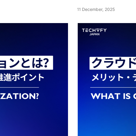
いった現場でリアルタイムなク
アベトナムはコストと品質
11 December, 2025
の定量化に役立ち、CX改善や離
システム開発の活用は、単
す。本資料では、音声分析AI
制を構築できる点が大きな
入ステップ、そして生成AIと
発の普及により、柔軟な仕
。 1 音声分析AIとは？ 音声
安定した成果を出せる環境
報を抽出する人工知能技術の総
オフショア開発の実態から
高低、話速、抑揚、無声音やた
1 なぜ、ハノイか？ ハ
や身体的状態、さらには意図ま
集めています。都市として
トリームを入力として扱い、大
ムの拠点として企業から高
で人の状態を推定する点が特徴
ンジニアが多く、最新技術
上や医療領域でのうつ傾向のスク
ます。ベトナムシステム開
音声感情分析と密接に関連して
が取れる点も選ばれる理由
うことが多い一方、音声分析AI
を選ぶ理由と 信頼できる
むより広い概念です。テキスト
をご紹介 1.1 ハノイのI
報と発話内容の意味情報を統合
厚く、ベトナムラボ型開発