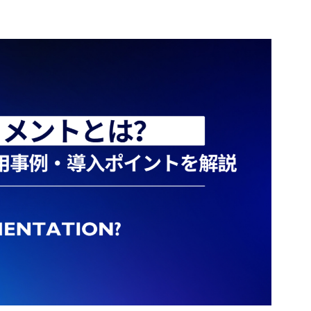
を継続的に運用する企業にとって大きなメリットと言
し、OSやミドルウェアの管理は利用者が担います。柔
の実装パターン、業界別ユースケース、成功の勘所まで
要性 2.2 コスト・契約モデルの変化 オフショアベト
資産をそのまま移しやすいため、初期段階のクラウド
使えるヒントを具体例とともに解説します。次の一手
間単価モデルから、より透明性の高い契約プランへと
モデルです。PaaSはアプリケーション実行基盤を提供
ム開発をどう設計すべきか、実務視点で深掘りしていき
。企業側はコストとパフォーマンスの最適化を求め、
ース、オートスケールなどをマネージドで利用できる
発の概要と重要性 1.1 AIシステム開発とは AIシステム
プランを選択する傾向が強まっています。ハノイオフ
軽減に寄与します。SaaSは完成されたアプリケーショ
して予測・分類・最適化・生成などを行うモデルを中
型や長期契約割引などの新しいモデルが増え、運用コ
、メール、CRM、コラボレーションツールなどをブラ
運用までを一貫して設計するプロセスを指します。単
しやすくなっています。これにより、ベトナムシステ
ます。クラウド移行では、ワークロードの性質に応じ
まらず、データ基盤の整備、MLOpsによるモデルの継
になり、長期的な投資として評価されるようになって
aSを組み合わせるハイブリッドな選択が一般的で、保守作業
ティとガバナンスの確立までを含む点が特徴です。現
題はコミュニケーション オフショアベトナムの活用で最も
図ることが鍵となります。 1.3 クラウド移行を検討
密着し、精度だけでなく再現性、説明可能性、保守性を設
ロジェクト運営におけるコミュニケーションです。特
礎知識 まず、クラウド移行には複数のパターン（6Rや
Iシステム開発の成否を左右します。さらに、生成AIや
ョンのギャップは、小さな仕様の違いが大きな手戻り
ト（リフト&シフト）、リプラットフォーム、リファク
広がる中で、プロンプト設計やベクトルDB、推論コス
として注意が必要なポイントとされています。ハノイ
しておくと計画が立てやすくなります。次に、総保有
キテクチャ選択も重要になっています。結果として、
の重要性が高まり、プロセスの透明化や情報共有の質を
効果（ROI）を事前に試算し、リソース利用の最適化や
ス価値の創出とリスク管理を両立させる総合的なエンジ
ています。成功企業は、ブリッジSEの育成や定例ミー
スケールの活用でコスト管理を徹底することが重要で
 詳しくに： AIソフトとは？AI開発会社の選び方やお
ベトナムラボ型開発に合わせた仕組み作りを進めてお
Dアクセス管理、ネットワーク分離、暗号化、ログ監
プロセスや外注流れをわかりやすくご説明！ 1.2 従来のシ