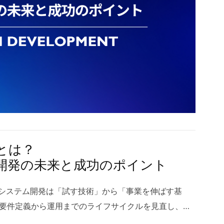
も力を入れており、複雑なベトナムシステム開発にも
はIT戦略の中心に位置づけられています。一方で、無
っています。長期的なパートナーシップを築くうえで
パフォーマンス低下を招く可能性があるため、段階的
て任せられる環境と言えるでしょう。 2 オフショアベ
することが重要です。適切なガバナンスとセキュリテ
アベトナムはここ数年で急速に拡大し、企業規模を問わ
移行をビジネス価値の最大化につなげる視点が求めら
存在になっています。背景には、安定したエンジニア
 1.1 クラウドとオンプレミスの違い クラウドはインタ
い、ハノイオフショア開発を中心に成熟度が増してい
ティング資源を利用するモデルで、利用量に応じた課
ムシステム開発に取り組む企業の目的も、単なるコス
プロビジョニングが特徴です。これに対しオンプレミ
パートナーの確保へとシフトしています。また、ベト
ジを自社で所有・運用する形態で、ハードウェア調達
り、より高いレベルの体制構築が求められるようにな
全てを自社で担います。クラウドの強みは俊敏性と柔
.1 リソース確保の重要性 近年は国内外でエンジニア需
り、需要変動に合わせて素早くリソースを増減できる
とは？
トナムでも優秀な人材の確保が重要課題とな-っていま
レミスは、レイテンシ要件が厳しいワークロードや、
る開発の未来と成功のポイント
用活動では、早い段階での育成や教育投資が成果につ
内に留める必要があるケースで優位に働きます。クラ
的な視点でチームを形成する動きが増えています。ハ
運用モデル、コスト構造、セキュリティ責任分界（責
AIシステム開発は「試す技術」から「事業を伸ばす基
プロジェクト規模に応じて柔軟にチーム構成を変えら
目的に応じて最適な配置を選ぶことが重要です。 1.2
要件定義から運用までのライフサイクルを見直し、デ
リソースの安定供給にも寄与しています。こうした環
aaS / SaaS） IaaSは仮想マシン、ネットワーク、スト
立させることが、スピードと安全性を両立する近道で