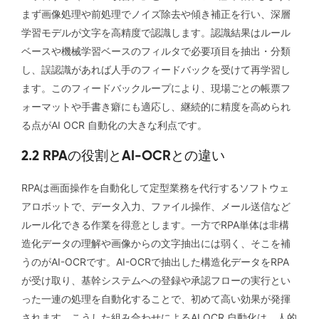
まず画像処理や前処理でノイズ除去や傾き補正を行い、深層
学習モデルが文字を高精度で認識します。認識結果はルール
ベースや機械学習ベースのフィルタで必要項目を抽出・分類
し、誤認識があれば人手のフィードバックを受けて再学習し
ます。このフィードバックループにより、現場ごとの帳票フ
ォーマットや手書き癖にも適応し、継続的に精度を高められ
る点がAI OCR 自動化の大きな利点です。
2.2 RPAの役割とAI-OCRとの違い
RPAは画面操作を自動化して定型業務を代行するソフトウェ
アロボットで、データ入力、ファイル操作、メール送信など
ルール化できる作業を得意とします。一方でRPA単体は非構
造化データの理解や画像からの文字抽出には弱く、そこを補
うのがAI-OCRです。AI-OCRで抽出した構造化データをRPA
が受け取り、基幹システムへの登録や承認フローの実行とい
った一連の処理を自動化することで、初めて高い効果が発揮
されます。こうした組み合わせによるAI OCR 自動化は、人的