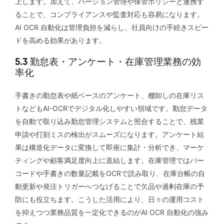
上します。加えて、バージョン管理や保管ポリシーと連携す
ることで、コンプライアンスや監査対応も容易になります。
AI OCR 自動化は管理負担を減らし、社員向けの手続きスピー
ドを高める効果があります。
5.3 勤怠表・アンケート・在庫管理業務の効
率化
手書きの勤怠表や紙ベースのアンケート、棚卸しの在庫リス
トなどもAI-OCRでデジタル化しやすい領域です。勤怠データ
を自動で取り込み勤怠管理システムと照合することで、残業
申請や打刻ミスの検出がスムーズになります。アンケート結
果は構造化データに変換して即座に集計・分析でき、マーケ
ティングや顧客満足度向上に直結します。在庫管理ではバー
コードや手書きの数量記載をOCRで読み取り、在庫台帳の自
動更新や発注トリガーへつなげることで欠品や過剰在庫の予
防にも役立ちます。こうした活用により、日々の運用コスト
を抑えつつ業務品質を一定化できるのがAI OCR 自動化の強み