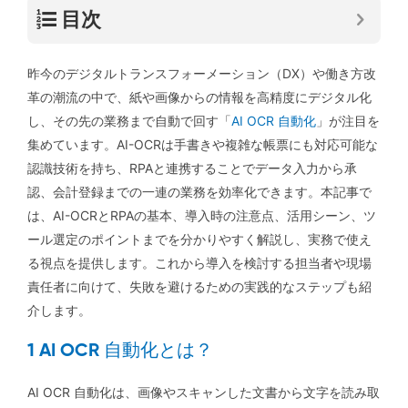
目次
昨今のデジタルトランスフォーメーション（DX）や働き方改
革の潮流の中で、紙や画像からの情報を高精度にデジタル化
し、その先の業務まで自動で回す「
AI OCR 自動化
」が注目を
集めています。AI-OCRは手書きや複雑な帳票にも対応可能な
認識技術を持ち、RPAと連携することでデータ入力から承
認、会計登録までの一連の業務を効率化できます。本記事で
は、AI-OCRとRPAの基本、導入時の注意点、活用シーン、ツ
ール選定のポイントまでを分かりやすく解説し、実務で使え
る視点を提供します。これから導入を検討する担当者や現場
責任者に向けて、失敗を避けるための実践的なステップも紹
介します。
1 AI OCR 自動化とは？
AI OCR 自動化は、画像やスキャンした文書から文字を読み取