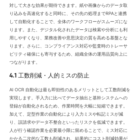
対して大きな効果が期待できます。紙や画像からのデータ取
り込みを高速化すると同時に、その先の処理までRPAと連携
して自動化することで、全体のワークフローがスムーズにな
ります。また、デジタル化されたデータは検索や分析にも利
用しやすくなり、業務改善や意思決定の質を高める基盤とな
ります。さらに、コンプライアンス対応や監査時のトレーサ
ビリティ確保にも寄与するため、組織全体の運用品質向上に
つながります。
4.1 工数削減・人的ミスの防止
AI OCR 自動化は最も即効性のあるメリットとして工数削減を
実現します。手入力に比べてデータ抽出と基幹システムへの
登録が自動化されるため、作業時間を大幅に短縮できます。
加えて、定型作業の自動化により入力ミスや転記ミスが減
り、誤請求やデータ不整合といったリスクを低減できます。
人が行う確認作業を必要最小限に留めることで、ミス対応に
かかる二次的な工数も削減され、結果的にコスト削減効果が