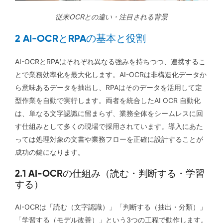
従来OCRとの違い・注目される背景
2 AI-OCRとRPAの基本と役割
AI-OCRとRPAはそれぞれ異なる強みを持ちつつ、連携するこ
とで業務効率化を最大化します。AI-OCRは非構造化データか
ら意味あるデータを抽出し、RPAはそのデータを活用して定
型作業を自動で実行します。両者を統合したAI OCR 自動化
は、単なる文字認識に留まらず、業務全体をシームレスに回
す仕組みとして多くの現場で採用されています。導入にあた
っては処理対象の文書や業務フローを正確に設計することが
成功の鍵になります。
2.1 AI-OCRの仕組み（読む・判断する・学習
する）
AI-OCRは「読む（文字認識）」「判断する（抽出・分類）」
「学習する（モデル改善）」という3つの工程で動作します。