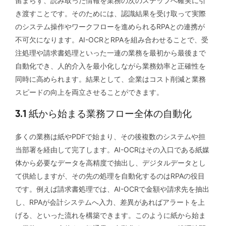
留まらず、読み取った情報を業務の次のステップへ確実に引
き渡すことです。そのためには、認識結果を受け取って実際
のシステム操作やワークフローを進められるRPAとの連携が
不可欠になります。AI-OCRとRPAを組み合わせることで、受
注処理や請求書処理といった一連の業務を最初から最後まで
自動化でき、人的介入を最小化しながら業務効率と正確性を
同時に高められます。結果として、企業はコスト削減と業務
スピードの向上を両立させることができます。
3.1 紙から始まる業務フロー全体の自動化
多くの業務は紙やPDFで始まり、その後複数のシステムや担
当部署を経由して完了します。AI-OCRはその入口である紙媒
体から必要なデータを高精度で抽出し、デジタルデータとし
て供給しますが、その先の処理を自動化するのはRPAの役目
です。例えば請求書処理では、AI-OCRで金額や請求先を抽出
し、RPAが会計システムへ入力、差異があればアラートを上
げる、といった流れを構築できます。このように紙から始ま