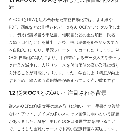
1.1 AI-OCR・RPAを活用した業務自動化の概
要
AI-OCRとRPAを組み合わせた業務自動化では、まず紙や
PDF、画像などの非構造化データをAI OCRでデジタル化しま
す。例えば請求書や申込書、領収書などの重要項目（氏名・
金額・日付など）を抽出した後、抽出結果をRPAがシステム
へ自動入力したり、承認フローをトリガーしたりします。AI
OCR 自動化の導入により、手作業によるデータ入力やチェッ
ク作業が減少し、人的リソースを付加価値の高い業務に振り
向けることが可能になります。また、学習により精度が向上
するため、導入後も運用効果が高まっていく点が重要です。
1.2 従来OCRとの違い・注目される背景
従来のOCRは印刷文字の読み取りに強い一方、手書きや複雑
なレイアウト、ノイズの多いスキャン画像に弱いという課題
がありました。AIを活用したOCRは深層学習を用いること
で、こうした困難なケースでも高い認識精度を実現します。