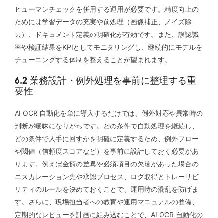
ヒューマンチェックを併用する運用が必要です。精度向上の
ためには学習データの充実や前処理（画像補正、ノイズ除
去）、ドキュメント定義の明確化が有効です。また、誤認識
率や検証結果をKPIとしてモニタリングし、継続的にモデルを
チューニングする体制を整えることが望まれます。
6.2 業務設計・例外処理を事前に整理する重
要性
AI OCR 自動化を単に導入するだけでは、例外対応や異常時の
判断が曖昧になりがちです。どの条件で自動処理を継続し、
どの条件で人手に回すかを明確に定義するため、例外フロー
や閾値（信頼度スコアなど）を事前に設計しておく必要があ
ります。例えば金額の差異や必須項目の欠落があった場合の
エスカレーション先や承認プロセス、ログ取得とトレーサビ
リティのルールを決めておくことで、運用時の混乱を防げま
す。さらに、現場担当者への教育や運用マニュアルの整備、
定期的なレビューを計画に組み込むことで、AI OCR 自動化の