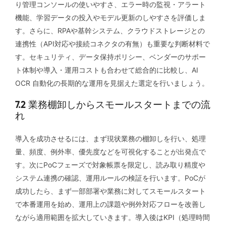
り管理コンソールの使いやすさ、エラー時の監視・アラート
機能、学習データの投入やモデル更新のしやすさを評価しま
す。さらに、RPAや基幹システム、クラウドストレージとの
連携性（API対応や接続コネクタの有無）も重要な判断材料で
す。セキュリティ、データ保持ポリシー、ベンダーのサポー
ト体制や導入・運用コストも合わせて総合的に比較し、AI
OCR 自動化の長期的な運用を見据えた選定を行いましょう。
7.2 業務棚卸しからスモールスタートまでの流
れ
導入を成功させるには、まず現状業務の棚卸しを行い、処理
量、頻度、例外率、優先度などを可視化することが出発点で
す。次にPoCフェーズで対象帳票を限定し、読み取り精度や
システム連携の確認、運用ルールの検証を行います。PoCが
成功したら、まず一部部署や業務に対してスモールスタート
で本番運用を始め、運用上の課題や例外対応フローを改善し
ながら適用範囲を拡大していきます。導入後はKPI（処理時間