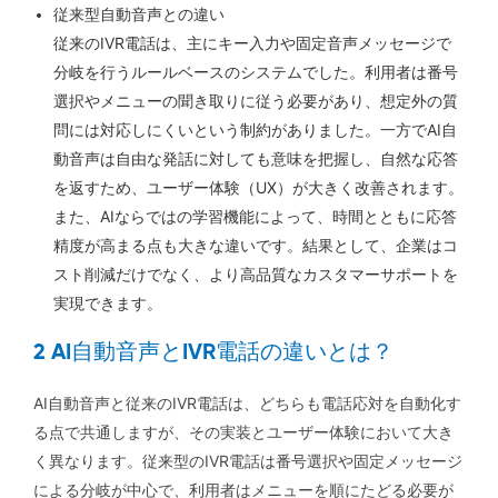
従来型自動音声との違い
従来のIVR電話は、主にキー入力や固定音声メッセージで
分岐を行うルールベースのシステムでした。利用者は番号
選択やメニューの聞き取りに従う必要があり、想定外の質
問には対応しにくいという制約がありました。一方でAI自
動音声は自由な発話に対しても意味を把握し、自然な応答
を返すため、ユーザー体験（UX）が大きく改善されます。
また、AIならではの学習機能によって、時間とともに応答
精度が高まる点も大きな違いです。結果として、企業はコ
スト削減だけでなく、より高品質なカスタマーサポートを
実現できます。
2 AI自動音声とIVR電話の違いとは？
AI自動音声と従来のIVR電話は、どちらも電話応対を自動化す
る点で共通しますが、その実装とユーザー体験において大き
く異なります。従来型のIVR電話は番号選択や固定メッセージ
による分岐が中心で、利用者はメニューを順にたどる必要が