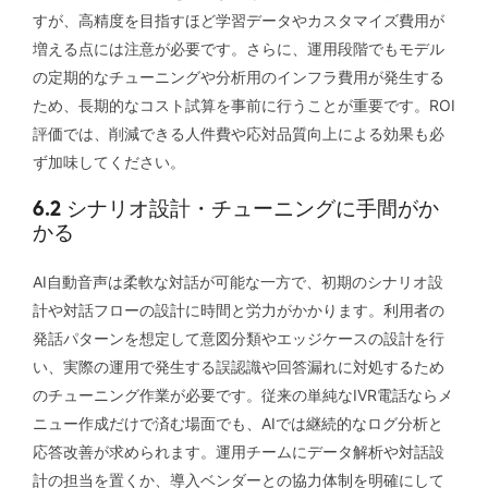
すが、高精度を目指すほど学習データやカスタマイズ費用が
増える点には注意が必要です。さらに、運用段階でもモデル
の定期的なチューニングや分析用のインフラ費用が発生する
ため、長期的なコスト試算を事前に行うことが重要です。ROI
評価では、削減できる人件費や応対品質向上による効果も必
ず加味してください。
6.2 シナリオ設計・チューニングに手間がか
かる
AI自動音声は柔軟な対話が可能な一方で、初期のシナリオ設
計や対話フローの設計に時間と労力がかかります。利用者の
発話パターンを想定して意図分類やエッジケースの設計を行
い、実際の運用で発生する誤認識や回答漏れに対処するため
のチューニング作業が必要です。従来の単純なIVR電話ならメ
ニュー作成だけで済む場面でも、AIでは継続的なログ分析と
応答改善が求められます。運用チームにデータ解析や対話設
計の担当を置くか、導入ベンダーとの協力体制を明確にして