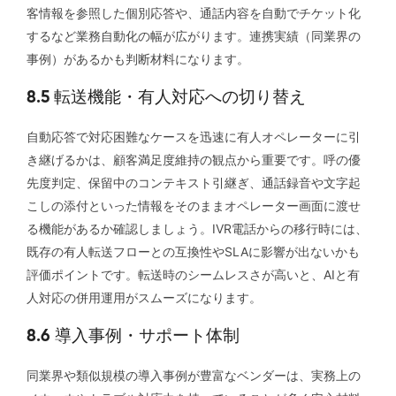
客情報を参照した個別応答や、通話内容を自動でチケット化
するなど業務自動化の幅が広がります。連携実績（同業界の
事例）があるかも判断材料になります。
8.5 転送機能・有人対応への切り替え
自動応答で対応困難なケースを迅速に有人オペレーターに引
き継げるかは、顧客満足度維持の観点から重要です。呼の優
先度判定、保留中のコンテキスト引継ぎ、通話録音や文字起
こしの添付といった情報をそのままオペレーター画面に渡せ
る機能があるか確認しましょう。IVR電話からの移行時には、
既存の有人転送フローとの互換性やSLAに影響が出ないかも
評価ポイントです。転送時のシームレスさが高いと、AIと有
人対応の併用運用がスムーズになります。
8.6 導入事例・サポート体制
同業界や類似規模の導入事例が豊富なベンダーは、実務上の