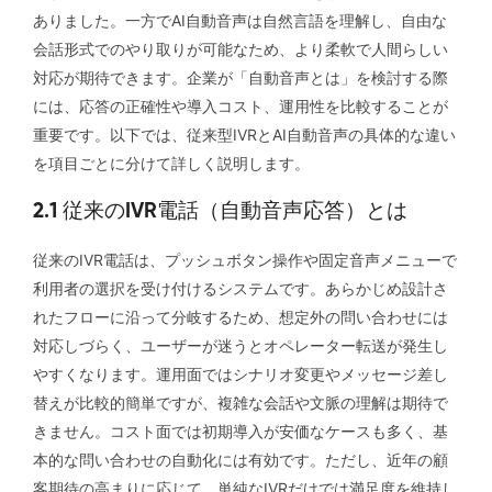
ありました。一方でAI自動音声は自然言語を理解し、自由な
会話形式でのやり取りが可能なため、より柔軟で人間らしい
対応が期待できます。企業が「自動音声とは」を検討する際
には、応答の正確性や導入コスト、運用性を比較することが
重要です。以下では、従来型IVRとAI自動音声の具体的な違い
を項目ごとに分けて詳しく説明します。
2.1 従来のIVR電話（自動音声応答）とは
従来のIVR電話は、プッシュボタン操作や固定音声メニューで
利用者の選択を受け付けるシステムです。あらかじめ設計さ
れたフローに沿って分岐するため、想定外の問い合わせには
対応しづらく、ユーザーが迷うとオペレーター転送が発生し
やすくなります。運用面ではシナリオ変更やメッセージ差し
替えが比較的簡単ですが、複雑な会話や文脈の理解は期待で
きません。コスト面では初期導入が安価なケースも多く、基
本的な問い合わせの自動化には有効です。ただし、近年の顧
客期待の高まりに応じて、単純なIVRだけでは満足度を維持し