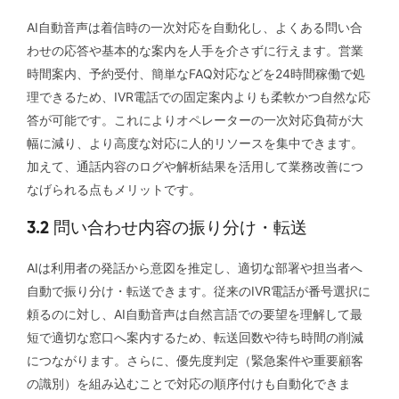
AI自動音声は着信時の一次対応を自動化し、よくある問い合
わせの応答や基本的な案内を人手を介さずに行えます。営業
時間案内、予約受付、簡単なFAQ対応などを24時間稼働で処
理できるため、IVR電話での固定案内よりも柔軟かつ自然な応
答が可能です。これによりオペレーターの一次対応負荷が大
幅に減り、より高度な対応に人的リソースを集中できます。
加えて、通話内容のログや解析結果を活用して業務改善につ
なげられる点もメリットです。
3.2 問い合わせ内容の振り分け・転送
AIは利用者の発話から意図を推定し、適切な部署や担当者へ
自動で振り分け・転送できます。従来のIVR電話が番号選択に
頼るのに対し、AI自動音声は自然言語での要望を理解して最
短で適切な窓口へ案内するため、転送回数や待ち時間の削減
につながります。さらに、優先度判定（緊急案件や重要顧客
の識別）を組み込むことで対応の順序付けも自動化できま