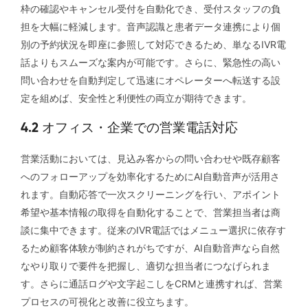
枠の確認やキャンセル受付を自動化でき、受付スタッフの負
担を大幅に軽減します。音声認識と患者データ連携により個
別の予約状況を即座に参照して対応できるため、単なるIVR電
話よりもスムーズな案内が可能です。さらに、緊急性の高い
問い合わせを自動判定して迅速にオペレーターへ転送する設
定を組めば、安全性と利便性の両立が期待できます。
4.2 オフィス・企業での営業電話対応
営業活動においては、見込み客からの問い合わせや既存顧客
へのフォローアップを効率化するためにAI自動音声が活用さ
れます。自動応答で一次スクリーニングを行い、アポイント
希望や基本情報の取得を自動化することで、営業担当者は商
談に集中できます。従来のIVR電話ではメニュー選択に依存す
るため顧客体験が制約されがちですが、AI自動音声なら自然
なやり取りで要件を把握し、適切な担当者につなげられま
す。さらに通話ログや文字起こしをCRMと連携すれば、営業
プロセスの可視化と改善に役立ちます。