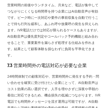
営業時間の前後やランチタイム、月末など、電話が集中して
つながりにくくなる時間帯を持つ企業にはAI自動音声が有効
です。ピーク時に一次対応や要件の事前収集を自動で行うこ
とで待ち行列を緩和し、あふれ呼や放棄呼の発生を抑えられ
ます。IVR電話だけでは対応が限られるケースもありますが、
AI自動音声は優先度判定やコールバック予約機能と組み合わ
せることで、重要案件を漏らさず処理する仕組みを作れま
す。結果として顧客体験を損なわずに負荷を平準化できま
す。
7.3 営業時間外の電話対応が必要な企業
24時間体制での顧客対応や、営業時間外に発生する予約・問
い合わせを確実に受け付けたい企業にとって、AI自動音声は
コスト効果の高い選択です。人手を増やさずに深夜や早朝の
着信に対応できるため、機会損失の低減につながります。IVR
電話でも時間外メッセージを流す運用は可能ですが、AI自動
音声なら詳細な事情確認や予約の仮受付、必要情報の収集ま