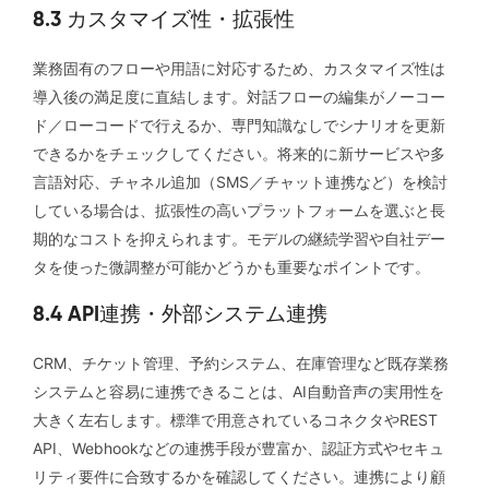
8.3 カスタマイズ性・拡張性
業務固有のフローや用語に対応するため、カスタマイズ性は
導入後の満足度に直結します。対話フローの編集がノーコー
ド／ローコードで行えるか、専門知識なしでシナリオを更新
できるかをチェックしてください。将来的に新サービスや多
言語対応、チャネル追加（SMS／チャット連携など）を検討
している場合は、拡張性の高いプラットフォームを選ぶと長
期的なコストを抑えられます。モデルの継続学習や自社デー
タを使った微調整が可能かどうかも重要なポイントです。
8.4 API連携・外部システム連携
CRM、チケット管理、予約システム、在庫管理など既存業務
システムと容易に連携できることは、AI自動音声の実用性を
大きく左右します。標準で用意されているコネクタやREST
API、Webhookなどの連携手段が豊富か、認証方式やセキュ
リティ要件に合致するかを確認してください。連携により顧