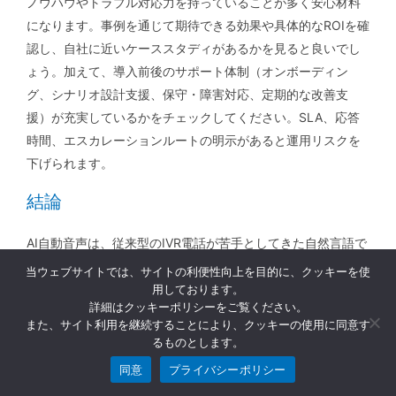
ノウハウやトラブル対応力を持っていることが多く安心材料
になります。事例を通じて期待できる効果や具体的なROIを確
認し、自社に近いケーススタディがあるかを見ると良いでし
ょう。加えて、導入前後のサポート体制（オンボーディン
グ、シナリオ設計支援、保守・障害対応、定期的な改善支
援）が充実しているかをチェックしてください。SLA、応答
時間、エスカレーションルートの明示があると運用リスクを
下げられます。
結論
AI自動音声は、従来型のIVR電話が苦手としてきた自然言語で
の対話や業務システムとの連携によって、応対品質と効率の
当ウェブサイトでは、サイトの利便性向上を目的に、クッキーを使
用しております。
両立を可能にします。一方で初期費用や学習期間、シナリオ
詳細はクッキーポリシーをご覧ください。
設計といった運用上のハードルも存在するため、自社の業務
また、サイト利用を継続することにより、クッキーの使用に同意す
特性や優先課題を明確にした上で段階的に導入することが成
るものとします。
功の鍵です。本記事で示したメリット・注意点、選定基準を
同意
プライバシーポリシー
基にPoCを実施し、IVR電話とのハイブリッド運用も視野に入