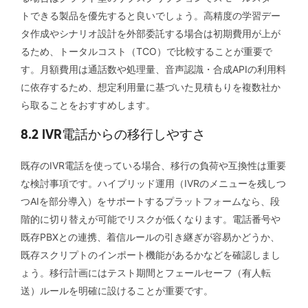
トできる製品を優先すると良いでしょう。高精度の学習デー
タ作成やシナリオ設計を外部委託する場合は初期費用が上が
るため、トータルコスト（TCO）で比較することが重要で
す。月額費用は通話数や処理量、音声認識・合成APIの利用料
に依存するため、想定利用量に基づいた見積もりを複数社か
ら取ることをおすすめします。
8.2 IVR電話からの移行しやすさ
既存のIVR電話を使っている場合、移行の負荷や互換性は重要
な検討事項です。ハイブリッド運用（IVRのメニューを残しつ
つAIを部分導入）をサポートするプラットフォームなら、段
階的に切り替えが可能でリスクが低くなります。電話番号や
既存PBXとの連携、着信ルールの引き継ぎが容易かどうか、
既存スクリプトのインポート機能があるかなどを確認しまし
ょう。移行計画にはテスト期間とフェールセーフ（有人転
送）ルールを明確に設けることが重要です。