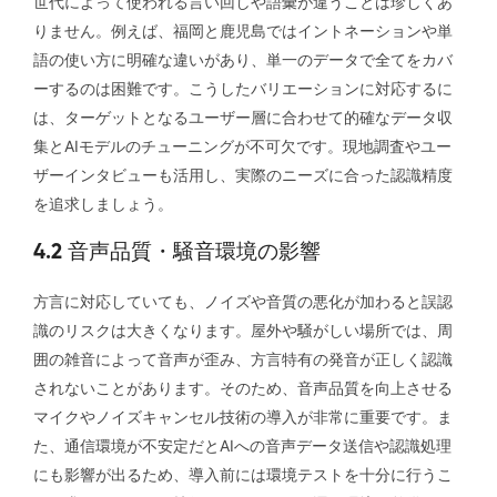
世代によって使われる言い回しや語彙が違うことは珍しくあ
りません。例えば、福岡と鹿児島ではイントネーションや単
語の使い方に明確な違いがあり、単一のデータで全てをカバ
ーするのは困難です。こうしたバリエーションに対応するに
は、ターゲットとなるユーザー層に合わせて的確なデータ収
集とAIモデルのチューニングが不可欠です。現地調査やユー
ザーインタビューも活用し、実際のニーズに合った認識精度
を追求しましょう。
4.2 音声品質・騒音環境の影響
方言に対応していても、ノイズや音質の悪化が加わると誤認
識のリスクは大きくなります。屋外や騒がしい場所では、周
囲の雑音によって音声が歪み、方言特有の発音が正しく認識
されないことがあります。そのため、音声品質を向上させる
マイクやノイズキャンセル技術の導入が非常に重要です。ま
た、通信環境が不安定だとAIへの音声データ送信や認識処理
にも影響が出るため、導入前には環境テストを十分に行うこ