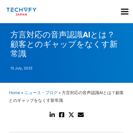
方言対応の音声認識AIとは？
顧客とのギャップをなくす新
常識
15 July, 2025
Home
»
ニュース・ブログ
»
方言対応の音声認識AIとは？顧客
とのギャップをなくす新常識