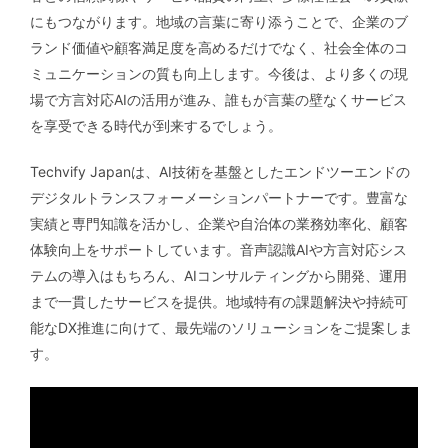
にもつながります。地域の言葉に寄り添うことで、企業のブ
ランド価値や顧客満足度を高めるだけでなく、社会全体のコ
ミュニケーションの質も向上します。今後は、より多くの現
場で方言対応AIの活用が進み、誰もが言葉の壁なくサービス
を享受できる時代が到来するでしょう。
Techvify Japanは、AI技術を基盤としたエンドツーエンドの
デジタルトランスフォーメーションパートナーです。豊富な
実績と専門知識を活かし、企業や自治体の業務効率化、顧客
体験向上をサポートしています。音声認識AIや方言対応シス
テムの導入はもちろん、AIコンサルティングから開発、運用
まで一貫したサービスを提供。地域特有の課題解決や持続可
能なDX推進に向けて、最先端のソリューションをご提案しま
す。