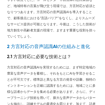
ど、地域特有の言葉が飛び交う現場では、方言対応が必須と
なりつつあります。方言対応の音声認識AIを導入すること
で、顧客接点における“言語バリア”をなくし、よりスムーズ
なサービス提供が可能となります。今後は、こうした技術が
地方創生や高齢者支援の現場で、ますます重要な役割を担っ
ていくでしょう。
2 方言対応の音声認識AIの仕組みと進化
2.1 方言対応に必要な技術とは？
方言対応の音声認識AIを実現するためには、まず特定地域の
豊富な音声データを蓄積し、それをもとにAIを学習させるこ
とが不可欠です。標準語と異なる方言の発音や語彙、独特の
イントネーションを正確に認識するためには、地域ごとに多
様な話者からデータを集める必要があります。さらに、ディ
ープラーニング技術を用いて、膨大な音声データからパター
ンを抽出し、訓練モデルの最適化を図ります。加えて、話者