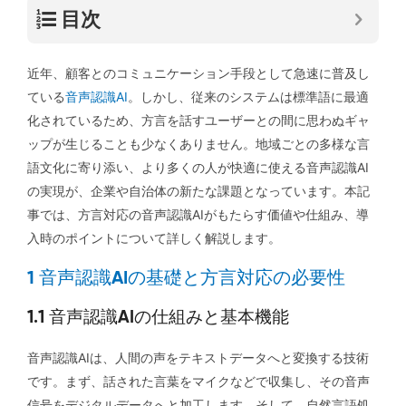
目次
近年、顧客とのコミュニケーション手段として急速に普及し
ている
音声認識AI
。しかし、従来のシステムは標準語に最適
化されているため、方言を話すユーザーとの間に思わぬギャ
ップが生じることも少なくありません。地域ごとの多様な言
語文化に寄り添い、より多くの人が快適に使える音声認識AI
の実現が、企業や自治体の新たな課題となっています。本記
事では、方言対応の音声認識AIがもたらす価値や仕組み、導
入時のポイントについて詳しく解説します。
1 音声認識AIの基礎と方言対応の必要性
1.1 音声認識AIの仕組みと基本機能
音声認識AIは、人間の声をテキストデータへと変換する技術
です。まず、話された言葉をマイクなどで収集し、その音声
信号をデジタルデータへと加工します。そして、自然言語処