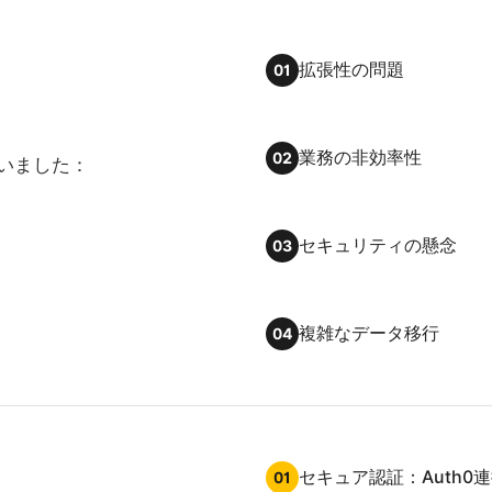
拡張性の問題
01
業務の非効率性
02
いました：
セキュリティの懸念
03
複雑なデータ移行
04
セキュア認証：Auth
01