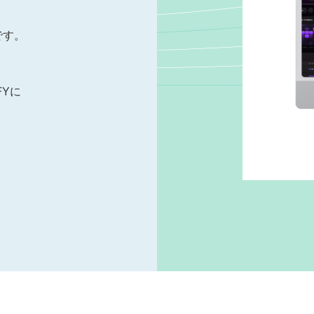
です。
FYに