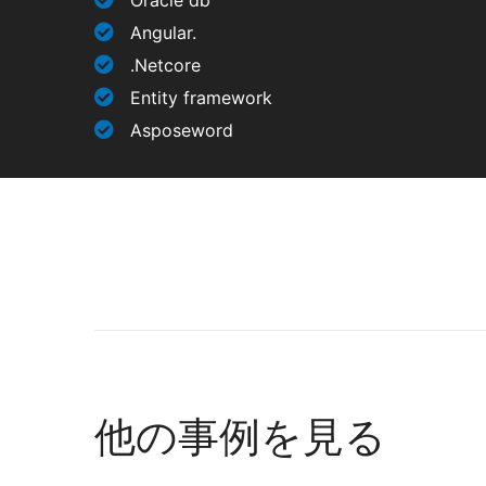
Oracle db
Angular​.
.Netcore
Entity framework
Asposeword
他の事例を見る